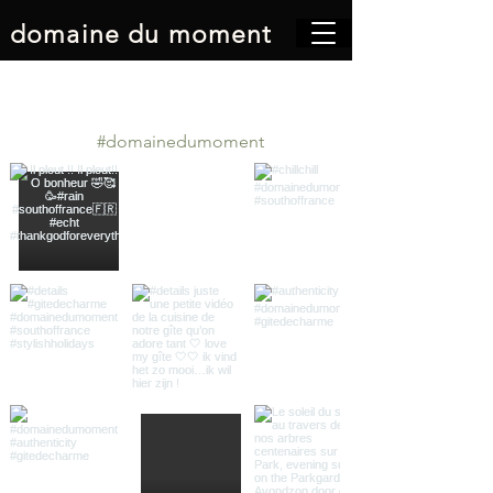
domaine du moment
Volg ons op Instagram
#domainedumoment