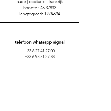
aude | occitanie | frankrijk
hoogte :
43.37833
lengtegraad:
1.894594
telefoon whatsapp signal
+33 6 27 41 27 00
+33 6 98 31 27 88
contact per email
info@domainedumoment.com